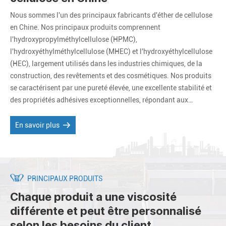
Nous sommes l'un des principaux fabricants d'éther de cellulose
en Chine. Nos principaux produits comprennent
l'hydroxypropylméthylcellulose (HPMC),
l'hydroxyéthylméthylcellulose (MHEC) et l'hydroxyéthylcellulose
(HEC), largement utilisés dans les industries chimiques, de la
construction, des revêtements et des cosmétiques. Nos produits
se caractérisent par une pureté élevée, une excellente stabilité et
des propriétés adhésives exceptionnelles, répondant aux
exigences d’applications diverses et complexes. Nous proposons
des produits et services personnalisés pour répondre aux besoins
En savoir plus
spécifiques de nos clients.
PRINCIPAUX PRODUITS
Chaque produit a une viscosité
différente et peut être personnalisé
selon les besoins du client