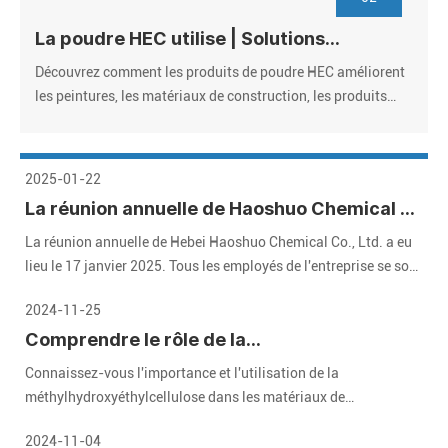
La poudre HEC utilise | Solutions
d'hydroxyéthyl-cellulose de qualité
Découvrez comment les produits de poudre HEC améliorent
industrielle
les peintures, les matériaux de construction, les produits
pharmaceutiques et les cosmétiques. Fournisseur de
confiance, prix en vrac, certifié ISO. Demandez des
échantillons gratuits!
2025-01-22
La réunion annuelle de Haoshuo Chemical a
été tenue avec succès, et nous attendons
La réunion annuelle de Hebei Haoshuo Chemical Co., Ltd. a eu
avec impatience l'avenir ensemble
lieu le 17 janvier 2025. Tous les employés de l'entreprise se sont
réunis pour revoir les brillantes réalisations de l'année écoulée
2024-11-25
et attendent avec impatience un avenir prometteur.
Comprendre le rôle de la
méthylhydroxyéthylcellulose (MHEC) dans
Connaissez-vous l'importance et l'utilisation de la
les matériaux de construction modernes
méthylhydroxyéthylcellulose dans les matériaux de
construction modernes ? Voici un guide détaillé qui vous
2024-11-04
aidera.