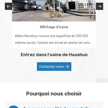
Affichage d'usine
Hebei Haoshuo couvre une superficie de 200 000
L'en
mètres carrés, l'atelier est divisé en atelier de coton
d'é
raffiné, atelier d'éthérification, atelier de post-
nive
Entrez dans l'usine de Haoshuo
poudrage, laboratoire et entrepôt.
qua
diff
Contactez-nous
Pourquoi nous choisir