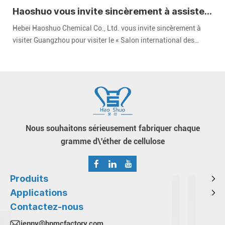
Haoshuo vous invite sincèrement à assister
au Salon international des revêtements de
Hebei Haoshuo Chemical Co., Ltd. vous invite sincèrement à
Chine 2024
visiter Guangzhou pour visiter le « Salon international des
revêtements de Chine 2024 » CHINACOAT" qui s'est tenue dans
la zone A du complexe de la foire d'importation et d'exportation
de Chine à Guangzhou du 3 au 5 décembre 2024.
Nous souhaitons sérieusement fabriquer chaque
gramme d\'éther de cellulose
Produits
Applications
Contactez-nous
jenny@hpmcfactory.com