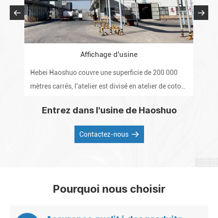
Affichage d'usine
Hebei Haoshuo couvre une superficie de 200 000
L'en
mètres carrés, l'atelier est divisé en atelier de coton
d'é
raffiné, atelier d'éthérification, atelier de post-
nive
Entrez dans l'usine de Haoshuo
poudrage, laboratoire et entrepôt.
qua
diff
Contactez-nous
Pourquoi nous choisir