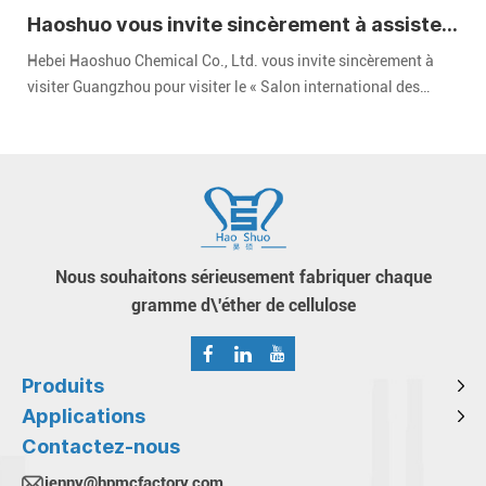
Haoshuo vous invite sincèrement à assister
au Salon international des revêtements de
Hebei Haoshuo Chemical Co., Ltd. vous invite sincèrement à
Chine 2024
visiter Guangzhou pour visiter le « Salon international des
revêtements de Chine 2024 » CHINACOAT" qui s'est tenue dans
la zone A du complexe de la foire d'importation et d'exportation
de Chine à Guangzhou du 3 au 5 décembre 2024.
Nous souhaitons sérieusement fabriquer chaque
gramme d\'éther de cellulose
Produits
Applications
Contactez-nous
jenny@hpmcfactory.com