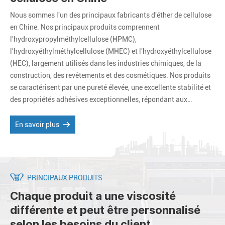
Nous sommes l'un des principaux fabricants d'éther de cellulose
en Chine. Nos principaux produits comprennent
l'hydroxypropylméthylcellulose (HPMC),
l'hydroxyéthylméthylcellulose (MHEC) et l'hydroxyéthylcellulose
(HEC), largement utilisés dans les industries chimiques, de la
construction, des revêtements et des cosmétiques. Nos produits
se caractérisent par une pureté élevée, une excellente stabilité et
des propriétés adhésives exceptionnelles, répondant aux
exigences d’applications diverses et complexes. Nous proposons
des produits et services personnalisés pour répondre aux besoins
En savoir plus
spécifiques de nos clients.
PRINCIPAUX PRODUITS
Chaque produit a une viscosité
différente et peut être personnalisé
selon les besoins du client