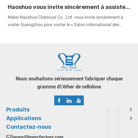
Haoshuo vous invite sincèrement à assister
au Salon international des revêtements de
Hebei Haoshuo Chemical Co., Ltd. vous invite sincèrement à
Chine 2024
visiter Guangzhou pour visiter le « Salon international des
revêtements de Chine 2024 » CHINACOAT" qui s'est tenue dans
la zone A du complexe de la foire d'importation et d'exportation
de Chine à Guangzhou du 3 au 5 décembre 2024.
Nous souhaitons sérieusement fabriquer chaque
gramme d\'éther de cellulose
Produits
Applications
Contactez-nous
jenny@hpmcfactory.com