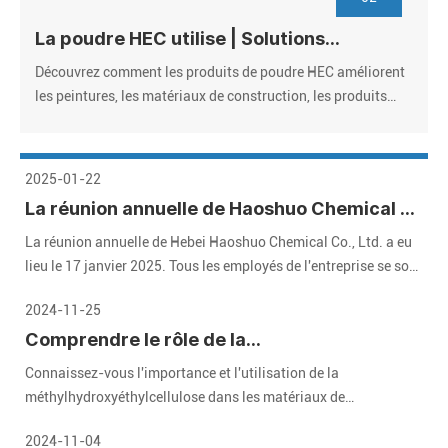
La poudre HEC utilise | Solutions
d'hydroxyéthyl-cellulose de qualité
Découvrez comment les produits de poudre HEC améliorent
industrielle
les peintures, les matériaux de construction, les produits
pharmaceutiques et les cosmétiques. Fournisseur de
confiance, prix en vrac, certifié ISO. Demandez des
échantillons gratuits!
2025-01-22
La réunion annuelle de Haoshuo Chemical a
été tenue avec succès, et nous attendons
La réunion annuelle de Hebei Haoshuo Chemical Co., Ltd. a eu
avec impatience l'avenir ensemble
lieu le 17 janvier 2025. Tous les employés de l'entreprise se sont
réunis pour revoir les brillantes réalisations de l'année écoulée
2024-11-25
et attendent avec impatience un avenir prometteur.
Comprendre le rôle de la
méthylhydroxyéthylcellulose (MHEC) dans
Connaissez-vous l'importance et l'utilisation de la
les matériaux de construction modernes
méthylhydroxyéthylcellulose dans les matériaux de
construction modernes ? Voici un guide détaillé qui vous
2024-11-04
aidera.