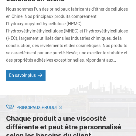
Nous sommes l'un des principaux fabricants d'éther de cellulose
en Chine. Nos principaux produits comprennent
l'hydroxypropylméthylcellulose (HPMC),
l'hydroxyéthylméthylcellulose (MHEC) et l'hydroxyéthylcellulose
(HEC), largement utilisés dans les industries chimiques, de la
construction, des revêtements et des cosmétiques. Nos produits
se caractérisent par une pureté élevée, une excellente stabilité et
des propriétés adhésives exceptionnelles, répondant aux
exigences d’applications diverses et complexes. Nous proposons
des produits et services personnalisés pour répondre aux besoins
En savoir plus
spécifiques de nos clients.
PRINCIPAUX PRODUITS
Chaque produit a une viscosité
différente et peut être personnalisé
selon les besoins du client