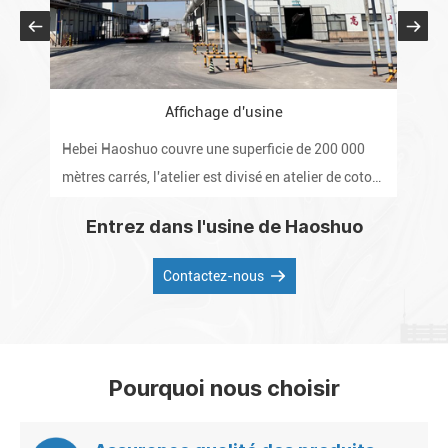
Affichage d'usine
Hebei Haoshuo couvre une superficie de 200 000
L'en
mètres carrés, l'atelier est divisé en atelier de coton
d'é
raffiné, atelier d'éthérification, atelier de post-
nive
Entrez dans l'usine de Haoshuo
poudrage, laboratoire et entrepôt.
qua
diff
Contactez-nous
Pourquoi nous choisir