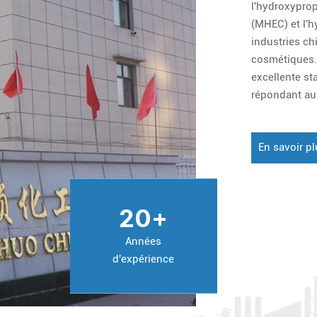
l'hydroxypro
(MHEC) et l'h
industries ch
cosmétiques. 
excellente st
répondant au
proposons de
besoins spéci
En savoir p
20
+
Années
d'expérience