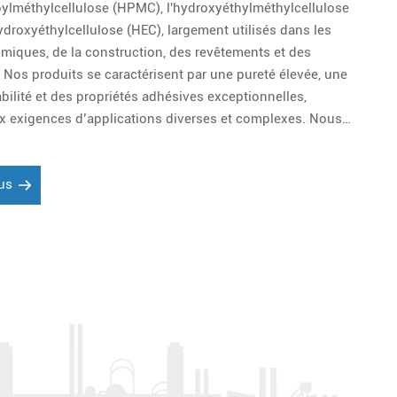
pylméthylcellulose (HPMC), l'hydroxyéthylméthylcellulose
ydroxyéthylcellulose (HEC), largement utilisés dans les
imiques, de la construction, des revêtements et des
Nos produits se caractérisent par une pureté élevée, une
abilité et des propriétés adhésives exceptionnelles,
x exigences d’applications diverses et complexes. Nous
s produits et services personnalisés pour répondre aux
fiques de nos clients.
lus